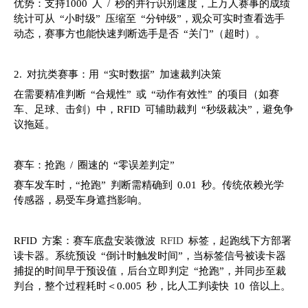
优势：支持1000 人 / 秒的并行识别速度，上万人赛事的成绩
统计可从 “小时级” 压缩至 “分钟级”，观众可实时查看选手
动态，赛事方也能快速判断选手是否 “关门”（超时）。
2. 对抗类赛事：用 “实时数据” 加速裁判决策
在需要精准判断 “合规性” 或 “动作有效性” 的项目（如赛
车、足球、击剑）中，RFID 可辅助裁判 “秒级裁决”，避免争
议拖延。
赛车：抢跑 / 圈速的 “零误差判定”
赛车发车时，“抢跑” 判断需精确到 0.01 秒。传统依赖光学
传感器，易受车身遮挡影响。
RFID 方案：赛车底盘安装微波
RFID
标签，起跑线下方部署
读卡器。系统预设 “倒计时触发时间”，当标签信号被读卡器
捕捉的时间早于预设值，后台立即判定 “抢跑”，并同步至裁
判台，整个过程耗时＜0.005 秒，比人工判读快 10 倍以上。