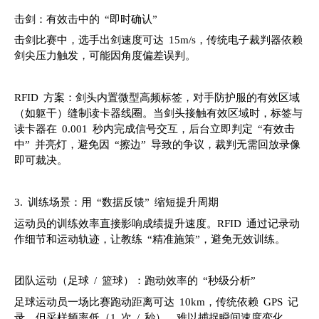
击剑：有效击中的 “即时确认”
击剑比赛中，选手出剑速度可达 15m/s，传统电子裁判器依赖
剑尖压力触发，可能因角度偏差误判。
RFID 方案：剑头内置微型高频标签，对手防护服的有效区域
（如躯干）缝制读卡器线圈。当剑头接触有效区域时，标签与
读卡器在 0.001 秒内完成信号交互，后台立即判定 “有效击
中” 并亮灯，避免因 “擦边” 导致的争议，裁判无需回放录像
即可裁决。
3. 训练场景：用 “数据反馈” 缩短提升周期
运动员的训练效率直接影响成绩提升速度。RFID 通过记录动
作细节和运动轨迹，让教练 “精准施策”，避免无效训练。
团队运动（足球 / 篮球）：跑动效率的 “秒级分析”
足球运动员一场比赛跑动距离可达 10km，传统依赖 GPS 记
录，但采样频率低（1 次 / 秒），难以捕捉瞬间速度变化。