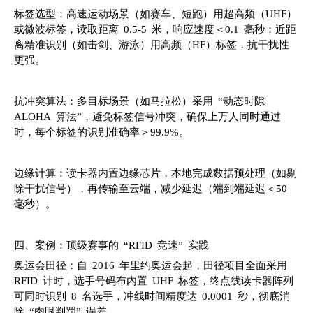
标签选型：高速运动场景（如赛车、短跑）用超高频（UHF）
或微波标签，读取距离 0.5-5 米，响应速度＜0.1 毫秒；近距
离精准识别（如击剑、游泳）用高频（HF）标签，抗干扰性
更强。
抗冲突算法：多目标场景（如马拉松）采用 “动态时隙
ALOHA 算法”，避免标签信号冲突，确保上万人同时通过
时，每个标签的识别准确率＞99.9%。
边缘计算：读卡器内置边缘芯片，本地完成数据预处理（如剔
除干扰信号），再传输至云端，减少延迟（端到端延迟＜50
毫秒）。
四、案例：顶级赛事的 “RFID 竞速” 实践
奥运会田径：自 2016 年里约奥运会起，田径项目全面采用
RFID 计时，选手号码布内置 UHF 标签，终点线读卡器阵列
可同时识别 8 名选手，冲线时间精度达 0.0001 秒，彻底消
除 “肉眼判罚” 误差。