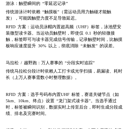
游泳：触壁瞬间的 “零延迟记录”
传统游泳计时依赖 “触摸板”（需运动员用力触碰才能触
发），可能因触壁力度不足导致延迟。
RFID 方案：运动员泳帽内置超高频（UHF）标签，泳池壁安
装微型读卡器。当运动员触壁时，即使仅 0.1 秒的轻微接
触，标签即可与读卡器完成信号传输，记录触壁时间，比触摸
板响应速度提升 30% 以上，彻底消除 “未触发” 的误差。
马拉松 / 越野跑：万人赛事的 “分段实时追踪”
传统马拉松分段计时依赖人工打卡或光学扫描，易漏读、耗时
长（上万人赛事需数小时整理数据）。
RFID 方案：选手号码布内置UHF 标签，赛道关键节点（如
5km、10km、终点）设置 “龙门架式读卡器”。当选手通过
时，标签被瞬间识别，数据实时上传至后台，即时生成分段成
绩、排名及完赛时间。