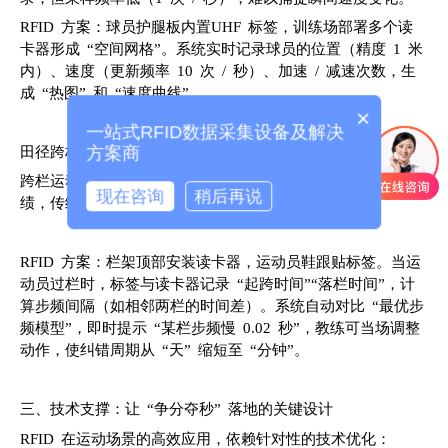
RFID 方案：球员护腿板内置UHF 标签，训练场部署多个读
卡器形成 “空间网格”。系统实时记录球员的位置（精度 1 米
内）、速度（更新频率 10 次 / 秒）、加速 / 减速次数，生
成 “热图” 和 “速度曲线”。
×
一站式RFID数据采集设备及解决
田径跨栏：动作节奏的 “毫秒级校准”
方案商
跨栏运动员的步频（如 110 米栏需 7-8 步过栏）直接影响成
现在咨询
稍后再说
绩，传统依赖视频回放逐帧分析，耗时且主观。
RFID 方案：栏架顶部安装读卡器，运动员鞋跟贴标签。当运
动员过栏时，标签与读卡器记录 “起跨时间”“落栏时间”，计
算步频间隔（如相邻两栏的时间差）。系统自动对比 “最优步
频模型”，即时提示 “某栏步频慢 0.02 秒”，教练可当场调整
动作，使纠错周期从 “天” 缩短至 “分钟”。
三、技术支撑：让 “争分夺秒” 落地的关键设计
RFID 在运动场景的高效应用，依赖针对性的技术优化：