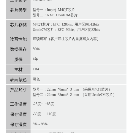
芯片类型
型号一：Impinj M4QT芯片
型号二：NXP Ucode7M芯片
芯片存储
M4QT芯片：EPC 128bits, 用户区间512bits
Ucode7M芯片：EPC 96bits, 用户区间32bits
读写性能
可读可写（客户可往芯片内重复写入内容）
数据保存
50年
质保
1年
主材
FR4
表面颜色
黑色
产品尺寸
型号一：22mm *8mm* 3 mm （采用M4QT芯片）
型号二：22mm *8mm* 2 mm （采用Ucode7M芯片）
工作温度
-25度~ +85度
保存温度
-30度~ +110度
保存湿度
5%～95%