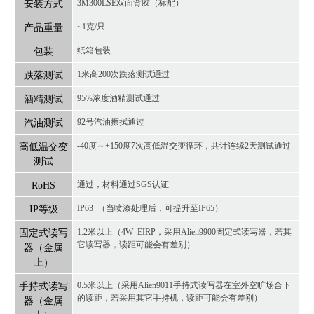
安装方式
3M300LSE双面背胶（标配）
产品重量
~1克/只
包装
纸箱包装
跌落测试
1米高200次跌落测试通过
酒精测试
95%浓度酒精测试通过
汽油测试
92号汽油擦拭通过
高低温交变
-40度～+150度7次高低温交变循环，共计连续2天测试通过
测试
RoHS
通过，材料通过SGS认证
IP等级
IP63 （当喷漆处理后，可提升至IP65）
固定式读写
1.2米以上（4W EIRP，采用Alien9900固定式读写器，若其
它读写器，读距可能会有差别）
器（金属
上）
手持式读写
0.5米以上（采用Alien9011手持式读写器在室外空旷场合下
的读距，若采用其它
手持机
，读距可能会有差别）
器（金属