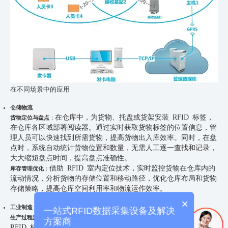
在不同场景中的应用
仓储物流
在仓库中，为货物、托盘或货架安装 RFID 标签，
货物定位与盘点
：
在仓库各区域部署阅读器。通过实时获取货物标签的位置信息，管
理人员可以快速找到所需货物，提高货物出入库效率。同时，在盘
点时，系统自动统计货物位置和数量，无需人工逐一查找和记录，
大大缩短盘点时间，提高盘点准确性。
借助 RFID 室内定位技术，实时监控货物在仓库内的
库存管理优化
：
流动情况，分析货物的存储位置和移动路径，优化仓库布局和货物
存储策略，提高仓库空间利用率和物流运作效率。
×
工业制造
一站式RFID数据采集设备及解决
在生产线上，为生产设备、工装夹具和在制品安装
生产过程监控
：
方案商
RFID 标签，通过阅读器实时跟踪它们的位置和状态。这有助于监