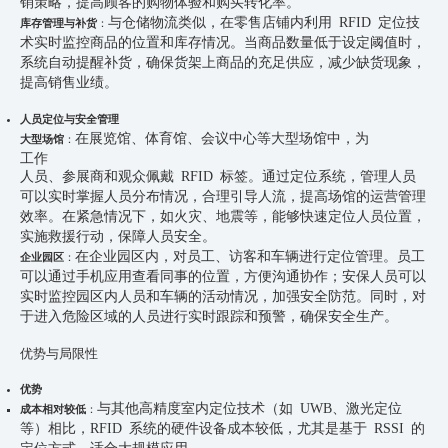
销策略，提高顾客的购物体验和购买转化率。
与仓储物流类似，在零售店铺内利用 RFID 定位技
库存管理与补货
：
术实时监控商品的位置和库存情况。当商品数量低于设定阈值时，
系统自动提醒补货，确保货架上商品的充足供应，减少缺货现象，
提高销售业绩。
人员定位与安全管理
在展览馆、体育馆、会议中心等大型场馆中，为
大型场馆
：
工作
人员、参展商和观众佩戴 RFID 标签。通过定位系统，管理人员
可以实时掌握人员分布情况，合理引导人流，提高场馆的运营管理
效率。在紧急情况下，如火灾、地震等，能够快速定位人员位置，
实施救援行动，保障人员安全。
在企业园区内，对员工、访客和车辆进行定位管理。员工
企业园区
：
可以通过手机应用查看同事的位置，方便沟通协作；安保人员可以
实时监控园区内人员和车辆的活动情况，加强安全防范。同时，对
于进入危险区域的人员进行实时跟踪和预警，确保安全生产。
优势与局限性
优势
与其他高精度室内定位技术（如 UWB、激光定位
成本相对较低
：
等）相比，RFID 系统的硬件设备成本较低，尤其是基于 RSSI 的
定位方式，适合大规模应用。