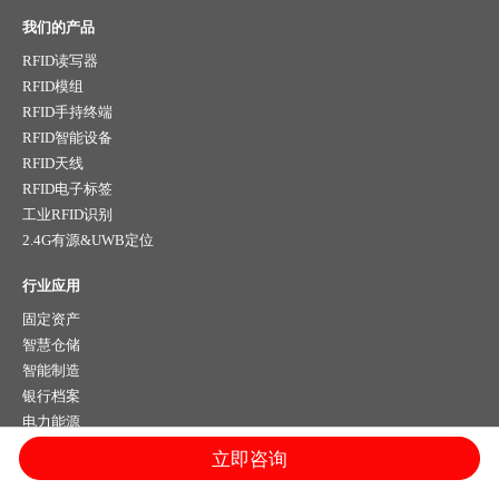
我们的产品
RFID读写器
RFID模组
RFID手持终端
RFID智能设备
RFID天线
RFID电子标签
工业RFID识别
2.4G有源&UWB定位
行业应用
固定资产
智慧仓储
智能制造
银行档案
电力能源
车辆管理
立即咨询
室内定位
智慧军营