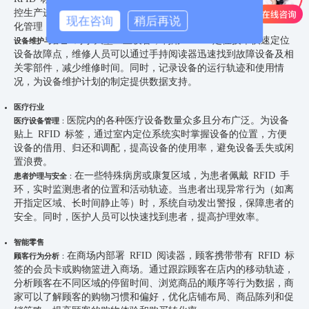
控生产进度，及时发现生产瓶颈和异常情况，实现生产过程的可视
现在咨询
稍后再说
化管理，提高生产效率和产品质量。
对于大型工业设备，利用 RFID 定位技术快速定位
设备维护与管理
：
设备故障点，维修人员可以通过手持阅读器迅速找到故障设备及相
关零部件，减少维修时间。同时，记录设备的运行轨迹和使用情
况，为设备维护计划的制定提供数据支持。
医疗行业
医院内的各种医疗设备数量众多且分布广泛。为设备
医疗设备管理
：
贴上 RFID 标签，通过室内定位系统实时掌握设备的位置，方便
设备的借用、归还和调配，提高设备的使用率，避免设备丢失或闲
置浪费。
在一些特殊病房或康复区域，为患者佩戴 RFID 手
患者护理与安全
：
环，实时监测患者的位置和活动轨迹。当患者出现异常行为（如离
开指定区域、长时间静止等）时，系统自动发出警报，保障患者的
安全。同时，医护人员可以快速找到患者，提高护理效率。
智能零售
在商场内部署 RFID 阅读器，顾客携带带有 RFID 标
顾客行为分析
：
签的会员卡或购物篮进入商场。通过跟踪顾客在店内的移动轨迹，
分析顾客在不同区域的停留时间、浏览商品的顺序等行为数据，商
家可以了解顾客的购物习惯和偏好，优化店铺布局、商品陈列和促