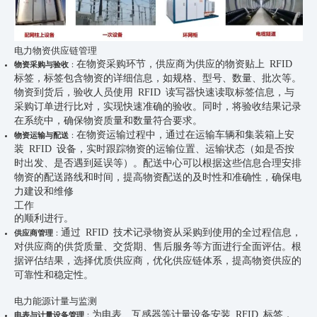
电力物资供应链管理
在物资采购环节，供应商为供应的物资贴上 RFID
物资采购与验收
：
标签，标签包含物资的详细信息，如规格、型号、数量、批次等。
物资到货后，验收人员使用 RFID 读写器快速读取标签信息，与
采购订单进行比对，实现快速准确的验收。同时，将验收结果记录
在系统中，确保物资质量和数量符合要求。
在物资运输过程中，通过在运输车辆和集装箱上安
物资运输与配送
：
装 RFID 设备，实时跟踪物资的运输位置、运输状态（如是否按
时出发、是否遇到延误等）。配送中心可以根据这些信息合理安排
物资的配送路线和时间，提高物资配送的及时性和准确性，确保电
力建设和维修
工作
的顺利进行。
通过 RFID 技术记录物资从采购到使用的全过程信息，
供应商管理
：
对供应商的供货质量、交货期、售后服务等方面进行全面评估。根
据评估结果，选择优质供应商，优化供应链体系，提高物资供应的
可靠性和稳定性。
电力能源计量与监测
为电表、互感器等计量设备安装 RFID 标签，
电表与计量设备管理
：