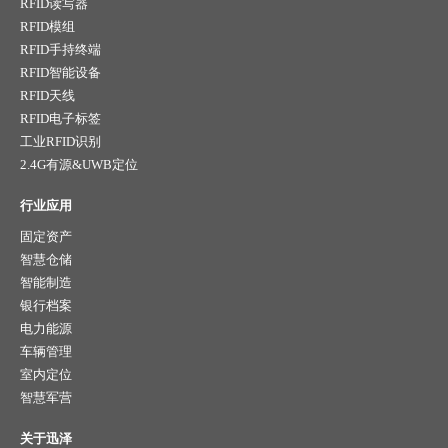
RFID读写器
RFID模组
RFID手持终端
RFID智能设备
RFID天线
RFID电子标签
工业RFID识别
2.4G有源&UWB定位
行业应用
固定资产
智慧仓储
智能制造
银行档案
电力能源
车辆管理
室内定位
智慧军营
关于迅泽