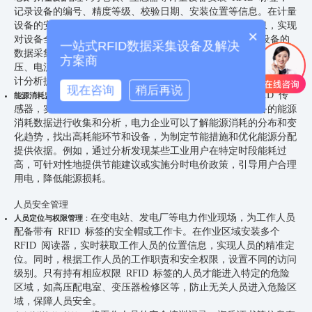
记录设备的编号、精度等级、校验日期、安装位置等信息。在计量
设备的安装、调试、校验和更换过程中，通过读取标签信息，实现
×
对设备全生命周期的管理。同时，利用 RFID 技术与计量设备的
一站式RFID数据采集设备及解决
数据采集系统相结合，实时获取电力能源的计量数据，如电量、电
方案商
压、电流等，并将数据传输至电力能源管理中心，为能源计费、统
计分析提供准确的数据支持。
现在咨询
稍后再说
在电力用户端和重点耗能设备上部署 RFID 传
能源消耗监测与分析
：
感器，实时监测能源消耗情况。通过对不同区域、不同设备的能源
消耗数据进行收集和分析，电力企业可以了解能源消耗的分布和变
化趋势，找出高耗能环节和设备，为制定节能措施和优化能源分配
提供依据。例如，通过分析发现某些工业用户在特定时段能耗过
高，可针对性地提供节能建议或实施分时电价政策，引导用户合理
用电，降低能源损耗。
人员安全管理
在变电站、发电厂等电力作业现场，为工作人员
人员定位与权限管理
：
配备带有 RFID 标签的安全帽或工作卡。在作业区域安装多个
RFID 阅读器，实时获取工作人员的位置信息，实现人员的精准定
位。同时，根据工作人员的工作职责和安全权限，设置不同的访问
级别。只有持有相应权限 RFID 标签的人员才能进入特定的危险
区域，如高压配电室、变压器检修区等，防止无关人员进入危险区
域，保障人员安全。