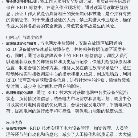
将工作人员的安全培训记录、资质证书等信息存
安全培训与资质认证
：
储在 RFID 标签中。在进入作业现场前，通过读写器读取标签信
息，验证工作人员是否具备相应的安全知识和技能，是否持有有效
的资质证书。对于未通过验证的人员，禁止其进入作业现场，确保
作业人员具备必要的安全素质，降低安全事故发生的风险。
电网运行与调度管理
当电网发生故障时，安装在故障区域附近的
故障快速定位与修复
：
RFID 设备能够快速感知故障信息，并将相关数据传输至调度中
心。同时，通过读取故障设备上的 RFID 标签信息，调度人员可
以迅速获取设备的详细资料和历史运行记录，快速判断故障原因和
位置，制定合理的抢修方案。维修人员在前往故障现场途中，通过
移动终端实时接收调度中心的指示和相关信息，到达现场后，利用
RFID 读写器快速获取设备信息，进行针对性的维修，缩短故障修
复时间，减少停电时间和对用户的影响。
通过 RFID 技术实时获取电网中各类设备的运行
电网资源优化调度
：
状态、负荷情况等信息，结合电力市场需求和发电计划，调度中心
可以实现对电网资源的优化调度。合理分配发电功率，平衡电网负
荷，提高电网的运行效率和可靠性，确保电力能源的稳定供应。
应用优势
RFID 技术实现了电力设备管理、物资管理、人员管
提高管理效率
：
理等环节的自动化和信息化，减少了人工操作和纸质记录，大大提