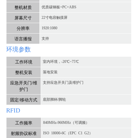
整机材质
优质碳钢板+PC+ABS
屏幕尺寸
22寸电容触摸屏
分辨率
1920:1080
语言播报
支持
环境参数
工作环境
室内环境，-20℃~75℃
整机安装
落地安装
应急开关门/维
支持应急开关门及维护门
护门
固定/移动方式
底部脚杯/脚轮
RFID
工作频率
840MHz-960MHz（可调频）
射频协议标准
ISO 18000-6C（EPC C1 G2）