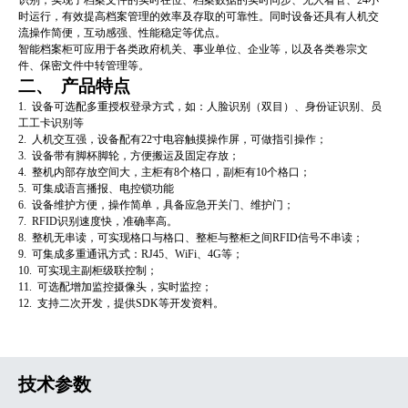
时运行，有效提高档案管理的效率及存取的可靠性。同时设备还具有人机交
流操作简便，互动感强、性能稳定等优点。
智能档案柜可应用于各类政府机关、事业单位、企业等，以及各类卷宗文
件、保密文件中转管理等。
二、 产品特点
1. 设备可选配多重授权登录方式，如：人脸识别（双目）、身份证识别、员
工工卡识别等
2. 人机交互强，设备配有22寸电容触摸操作屏，可做指引操作；
3. 设备带有脚杯脚轮，方便搬运及固定存放；
4. 整机内部存放空间大，主柜有8个格口，副柜有10个格口；
5. 可集成语言播报、电控锁功能
6. 设备维护方便，操作简单，具备应急开关门、维护门；
7. RFID识别速度快，准确率高。
8. 整机无串读，可实现格口与格口、整柜与整柜之间RFID信号不串读；
9. 可集成多重通讯方式：RJ45、WiFi、4G等；
10. 可实现主副柜级联控制；
11. 可选配增加监控摄像头，实时监控；
12. 支持二次开发，提供SDK等开发资料。
技术参数