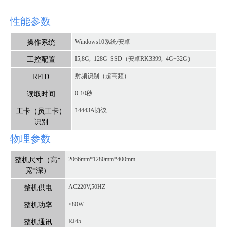
性能参数
操作系统
Windows10系统/安卓
工控配置
I5,8G, 128G SSD（安卓RK3399, 4G+32G）
RFID
射频
识别（超高频）
读取时间
0-10秒
工卡（员工卡）
14443A协议
识别
物理参数
整机尺寸（高*
2066mm*1280mm*400mm
宽*深）
整机供电
AC220V,50HZ
整机功率
≤80W
整机通讯
RJ45