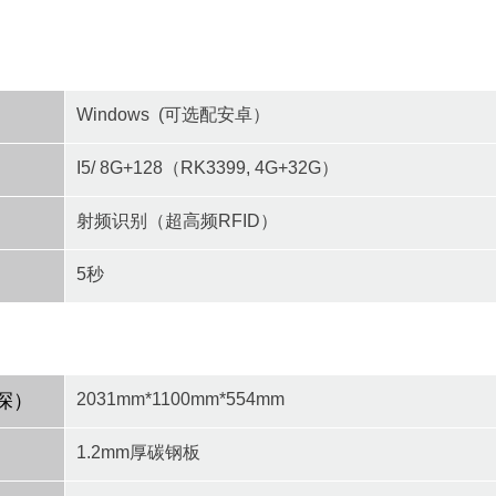
Windows (可选配安卓）
I5/ 8G+128（RK3399, 4G+32G）
射频
识别（超高频RFID）
5秒
深）
2031mm*1100mm*554mm
1.2mm厚碳钢板