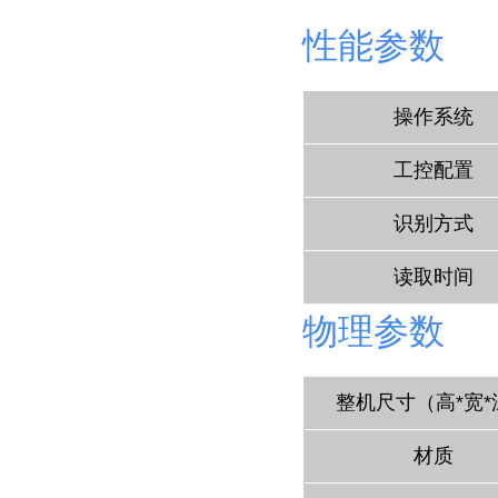
性能参数
操作系统
工控配置
识别方式
读取时间
物理参数
整机尺寸（高*宽*
材质