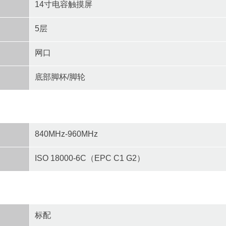
14寸电容触摸屏
5层
网口
底部脚杯/脚轮
840MHz-960MHz
ISO 18000-6C（EPC C1 G2）
标配