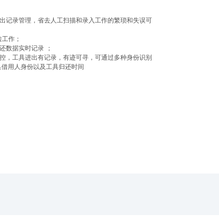
进出记录管理，省去人工扫描和录入工作的繁琐和失误可
检工作；
归还数据实时记录 ；
管控，工具进出有记录，有迹可寻，可通过多种身份识别
借用人身份以及工具归还时间