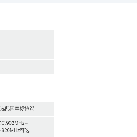
en2；可选配国军标协议
CC,902MHz～
z～920MHz可选