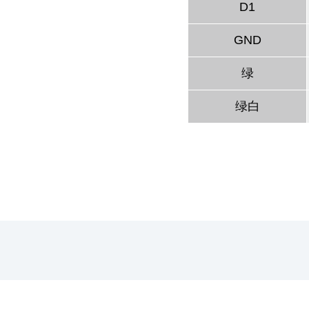
D1
GND
绿
绿白