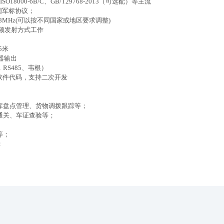
O18000-6B/C、GB/T29768-2013（可选配）等主流
配国军标协议；
928MHz(可以按不同国家或地区要求调整)
定频发射方式工作
5米
器输出
，
RS485
、韦根）
软件代码，支持二次开发
库盘点管理、货物调拨跟踪等；
通关、车证查验等；
等；
；