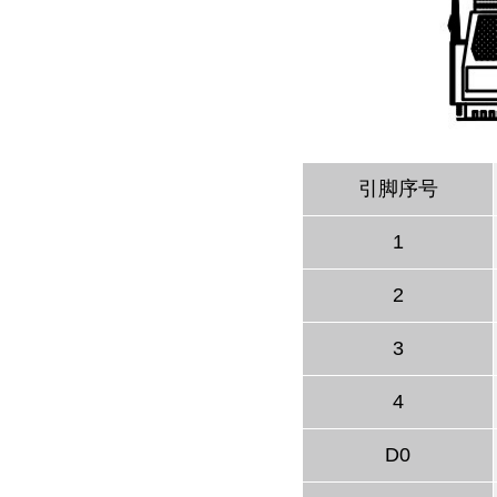
引脚序号
1
2
3
4
D0