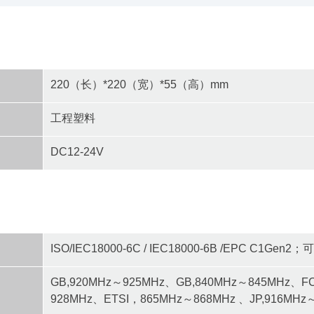
220（长）*220（宽）*55（高）mm
工程塑料
DC12-24V
ISO/IEC18000-6C / IEC18000-6B /EPC C1G
GB,920MHz～925MHz、GB,840MHz～845MHz、F
928MHz、ETSI，865MHz～868MHz 、JP,916MH