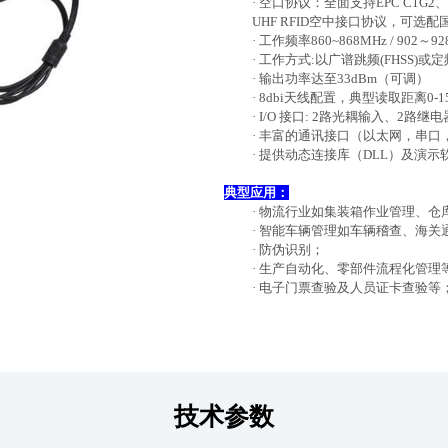
·
空口协议：全面支持EPC C1G2、IS
UHF RFID空中接口协议，可选
·
工作频率
860~868MHz /
902～
·
工作方式:以广谱跳频(FHSS)或
·
输出功率达至33dBm（可调）
·
8dbi天线配置，典型读取距离0-1
·
I/O 接口: 2路光耦输入、
2
路继电
·
丰富的通讯接口（以太网，串口
·
提供动态连接库（DLL）及演示
典型应用：
·
物流行业如集装箱作业管理、仓
·
智能车辆管理如车辆稽查、海关
·
防伪识别；
·
生产自动化、零部件流程化管理
·
电子门票查验及人员证卡查验等
技术参数